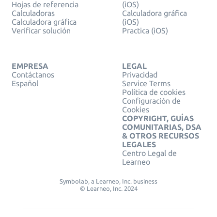
Hojas de referencia
(iOS)
Calculadoras
Calculadora gráfica
Calculadora gráfica
(iOS)
Verificar solución
Practica (iOS)
EMPRESA
LEGAL
Contáctanos
Privacidad
Español
Service Terms
Política de cookies
Configuración de
Cookies
COPYRIGHT, GUÍAS
COMUNITARIAS, DSA
& OTROS RECURSOS
LEGALES
Centro Legal de
Learneo
Symbolab, a Learneo, Inc. business
© Learneo, Inc. 2024