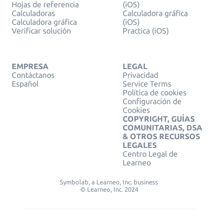
Hojas de referencia
(iOS)
Calculadoras
Calculadora gráfica
Calculadora gráfica
(iOS)
Verificar solución
Practica (iOS)
EMPRESA
LEGAL
Contáctanos
Privacidad
Español
Service Terms
Política de cookies
Configuración de
Cookies
COPYRIGHT, GUÍAS
COMUNITARIAS, DSA
& OTROS RECURSOS
LEGALES
Centro Legal de
Learneo
Symbolab, a Learneo, Inc. business
© Learneo, Inc. 2024