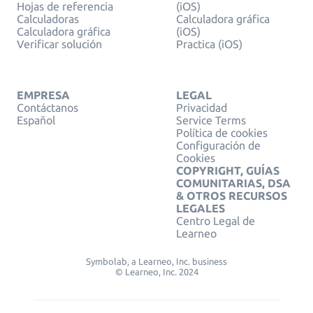
Hojas de referencia
(iOS)
Calculadoras
Calculadora gráfica
Calculadora gráfica
(iOS)
Verificar solución
Practica (iOS)
EMPRESA
LEGAL
Contáctanos
Privacidad
Español
Service Terms
Política de cookies
Configuración de
Cookies
COPYRIGHT, GUÍAS
COMUNITARIAS, DSA
& OTROS RECURSOS
LEGALES
Centro Legal de
Learneo
Symbolab, a Learneo, Inc. business
© Learneo, Inc. 2024