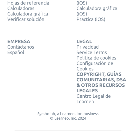
Hojas de referencia
(iOS)
Calculadoras
Calculadora gráfica
Calculadora gráfica
(iOS)
Verificar solución
Practica (iOS)
EMPRESA
LEGAL
Contáctanos
Privacidad
Español
Service Terms
Política de cookies
Configuración de
Cookies
COPYRIGHT, GUÍAS
COMUNITARIAS, DSA
& OTROS RECURSOS
LEGALES
Centro Legal de
Learneo
Symbolab, a Learneo, Inc. business
© Learneo, Inc. 2024