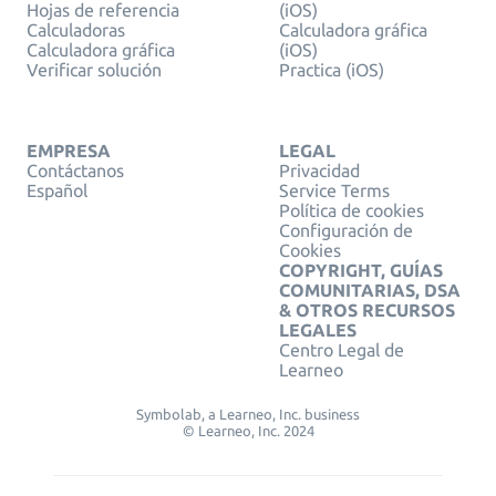
Hojas de referencia
(iOS)
Calculadoras
Calculadora gráfica
Calculadora gráfica
(iOS)
Verificar solución
Practica (iOS)
EMPRESA
LEGAL
Contáctanos
Privacidad
Español
Service Terms
Política de cookies
Configuración de
Cookies
COPYRIGHT, GUÍAS
COMUNITARIAS, DSA
& OTROS RECURSOS
LEGALES
Centro Legal de
Learneo
Symbolab, a Learneo, Inc. business
© Learneo, Inc. 2024