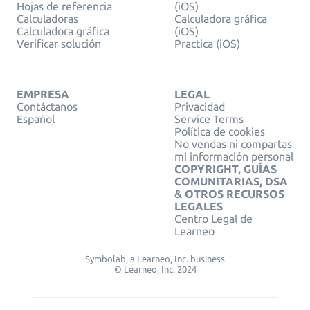
Hojas de referencia
(iOS)
Calculadoras
Calculadora gráfica
Calculadora gráfica
(iOS)
Verificar solución
Practica (iOS)
EMPRESA
LEGAL
Contáctanos
Privacidad
Español
Service Terms
Política de cookies
No vendas ni compartas
mi información personal
COPYRIGHT, GUÍAS
COMUNITARIAS, DSA
& OTROS RECURSOS
LEGALES
Centro Legal de
Learneo
Symbolab, a Learneo, Inc. business
© Learneo, Inc. 2024