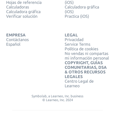
Hojas de referencia
(iOS)
Calculadoras
Calculadora gráfica
Calculadora gráfica
(iOS)
Verificar solución
Practica (iOS)
EMPRESA
LEGAL
Contáctanos
Privacidad
Español
Service Terms
Política de cookies
No vendas ni compartas
mi información personal
COPYRIGHT, GUÍAS
COMUNITARIAS, DSA
& OTROS RECURSOS
LEGALES
Centro Legal de
Learneo
Symbolab, a Learneo, Inc. business
© Learneo, Inc. 2024