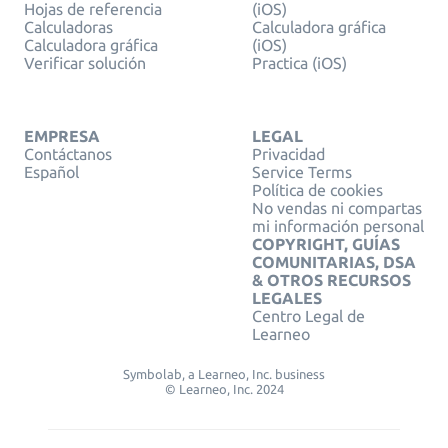
Hojas de referencia
(iOS)
Calculadoras
Calculadora gráfica
Calculadora gráfica
(iOS)
Verificar solución
Practica (iOS)
EMPRESA
LEGAL
Contáctanos
Privacidad
Español
Service Terms
Política de cookies
No vendas ni compartas
mi información personal
COPYRIGHT, GUÍAS
COMUNITARIAS, DSA
& OTROS RECURSOS
LEGALES
Centro Legal de
Learneo
Symbolab, a Learneo, Inc. business
© Learneo, Inc. 2024