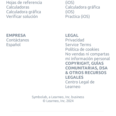
Hojas de referencia
(iOS)
Calculadoras
Calculadora gráfica
Calculadora gráfica
(iOS)
Verificar solución
Practica (iOS)
EMPRESA
LEGAL
Contáctanos
Privacidad
Español
Service Terms
Política de cookies
No vendas ni compartas
mi información personal
COPYRIGHT, GUÍAS
COMUNITARIAS, DSA
& OTROS RECURSOS
LEGALES
Centro Legal de
Learneo
Symbolab, a Learneo, Inc. business
© Learneo, Inc. 2024