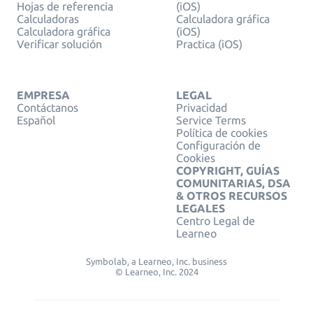
Hojas de referencia
(iOS)
Calculadoras
Calculadora gráfica
Calculadora gráfica
(iOS)
Verificar solución
Practica (iOS)
EMPRESA
LEGAL
Contáctanos
Privacidad
Español
Service Terms
Política de cookies
Configuración de
Cookies
COPYRIGHT, GUÍAS
COMUNITARIAS, DSA
& OTROS RECURSOS
LEGALES
Centro Legal de
Learneo
Symbolab, a Learneo, Inc. business
© Learneo, Inc. 2024