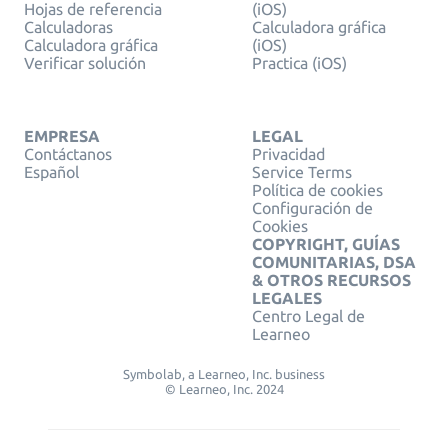
Hojas de referencia
(iOS)
Calculadoras
Calculadora gráfica
Calculadora gráfica
(iOS)
Verificar solución
Practica (iOS)
EMPRESA
LEGAL
Contáctanos
Privacidad
Español
Service Terms
Política de cookies
Configuración de
Cookies
COPYRIGHT, GUÍAS
COMUNITARIAS, DSA
& OTROS RECURSOS
LEGALES
Centro Legal de
Learneo
Symbolab, a Learneo, Inc. business
© Learneo, Inc. 2024