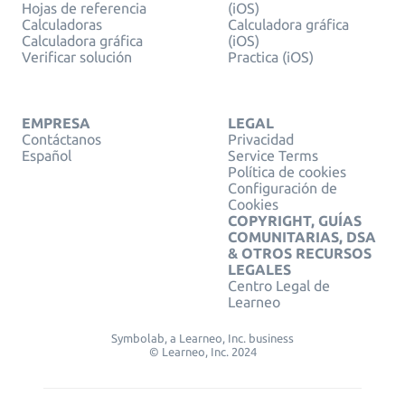
Hojas de referencia
(iOS)
Calculadoras
Calculadora gráfica
Calculadora gráfica
(iOS)
Verificar solución
Practica (iOS)
EMPRESA
LEGAL
Contáctanos
Privacidad
Español
Service Terms
Política de cookies
Configuración de
Cookies
COPYRIGHT, GUÍAS
COMUNITARIAS, DSA
& OTROS RECURSOS
LEGALES
Centro Legal de
Learneo
Symbolab, a Learneo, Inc. business
© Learneo, Inc. 2024