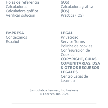
Hojas de referencia
(iOS)
Calculadoras
Calculadora gráfica
Calculadora gráfica
(iOS)
Verificar solución
Practica (iOS)
EMPRESA
LEGAL
Contáctanos
Privacidad
Español
Service Terms
Política de cookies
Configuración de
Cookies
COPYRIGHT, GUÍAS
COMUNITARIAS, DSA
& OTROS RECURSOS
LEGALES
Centro Legal de
Learneo
Symbolab, a Learneo, Inc. business
© Learneo, Inc. 2024