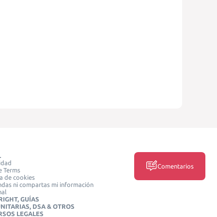
L
idad
Comentarios
e Terms
ca de cookies
das ni compartas mi información
nal
IGHT, GUÍAS
NITARIAS, DSA & OTROS
RSOS LEGALES