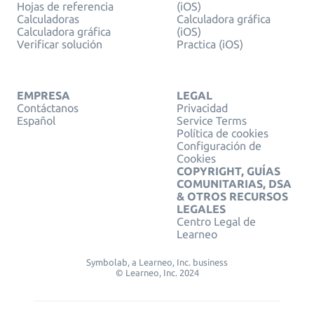
Hojas de referencia
(iOS)
Calculadoras
Calculadora gráfica
Calculadora gráfica
(iOS)
Verificar solución
Practica (iOS)
EMPRESA
LEGAL
Contáctanos
Privacidad
Español
Service Terms
Política de cookies
Configuración de
Cookies
COPYRIGHT, GUÍAS
COMUNITARIAS, DSA
& OTROS RECURSOS
LEGALES
Centro Legal de
Learneo
Symbolab, a Learneo, Inc. business
© Learneo, Inc. 2024