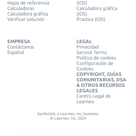
Hojas de referencia
(iOS)
Calculadoras
Calculadora gráfica
Calculadora gráfica
(iOS)
Verificar solución
Practica (iOS)
EMPRESA
LEGAL
Contáctanos
Privacidad
Español
Service Terms
Política de cookies
Configuración de
Cookies
COPYRIGHT, GUÍAS
COMUNITARIAS, DSA
& OTROS RECURSOS
LEGALES
Centro Legal de
Learneo
Symbolab, a Learneo, Inc. business
© Learneo, Inc. 2024