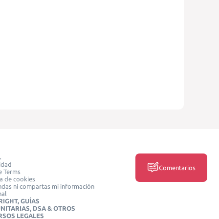
L
idad
Comentarios
e Terms
ca de cookies
das ni compartas mi información
nal
IGHT, GUÍAS
NITARIAS, DSA & OTROS
RSOS LEGALES