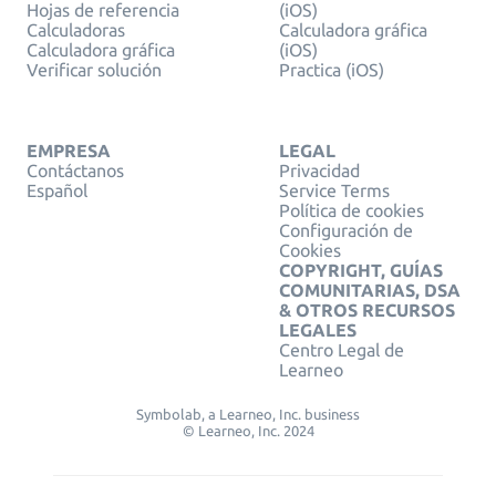
Hojas de referencia
(iOS)
Calculadoras
Calculadora gráfica
Calculadora gráfica
(iOS)
Verificar solución
Practica (iOS)
EMPRESA
LEGAL
Contáctanos
Privacidad
Español
Service Terms
Política de cookies
Configuración de
Cookies
COPYRIGHT, GUÍAS
COMUNITARIAS, DSA
& OTROS RECURSOS
LEGALES
Centro Legal de
Learneo
Symbolab, a Learneo, Inc. business
© Learneo, Inc. 2024