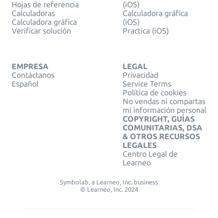
Hojas de referencia
(iOS)
Calculadoras
Calculadora gráfica
Calculadora gráfica
(iOS)
Verificar solución
Practica (iOS)
EMPRESA
LEGAL
Contáctanos
Privacidad
Español
Service Terms
Política de cookies
No vendas ni compartas
mi información personal
COPYRIGHT, GUÍAS
COMUNITARIAS, DSA
& OTROS RECURSOS
LEGALES
Centro Legal de
Learneo
Symbolab, a Learneo, Inc. business
© Learneo, Inc. 2024