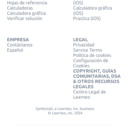
Hojas de referencia
(iOS)
Calculadoras
Calculadora gráfica
Calculadora gráfica
(iOS)
Verificar solución
Practica (iOS)
EMPRESA
LEGAL
Contáctanos
Privacidad
Español
Service Terms
Política de cookies
Configuración de
Cookies
COPYRIGHT, GUÍAS
COMUNITARIAS, DSA
& OTROS RECURSOS
LEGALES
Centro Legal de
Learneo
Symbolab, a Learneo, Inc. business
© Learneo, Inc. 2024