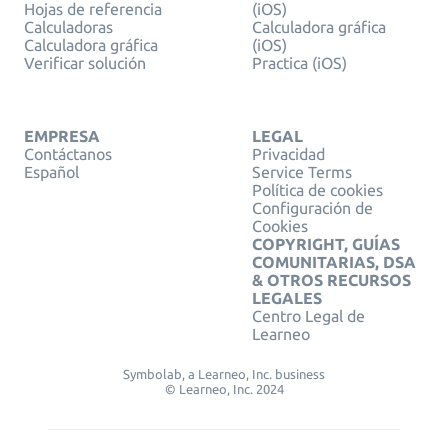
Hojas de referencia
(iOS)
Calculadoras
Calculadora gráfica
Calculadora gráfica
(iOS)
Verificar solución
Practica (iOS)
EMPRESA
LEGAL
Contáctanos
Privacidad
Español
Service Terms
Política de cookies
Configuración de
Cookies
COPYRIGHT, GUÍAS
COMUNITARIAS, DSA
& OTROS RECURSOS
LEGALES
Centro Legal de
Learneo
Symbolab, a Learneo, Inc. business
© Learneo, Inc. 2024