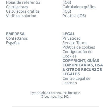
Hojas de referencia
(iOS)
Calculadoras
Calculadora gráfica
Calculadora gráfica
(iOS)
Verificar solución
Practica (iOS)
EMPRESA
LEGAL
Contáctanos
Privacidad
Español
Service Terms
Política de cookies
Configuración de
Cookies
COPYRIGHT, GUÍAS
COMUNITARIAS, DSA
& OTROS RECURSOS
LEGALES
Centro Legal de
Learneo
Symbolab, a Learneo, Inc. business
© Learneo, Inc. 2024