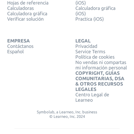
Hojas de referencia
(iOS)
Calculadoras
Calculadora gráfica
Calculadora gráfica
(iOS)
Verificar solución
Practica (iOS)
EMPRESA
LEGAL
Contáctanos
Privacidad
Español
Service Terms
Política de cookies
No vendas ni compartas
mi información personal
COPYRIGHT, GUÍAS
COMUNITARIAS, DSA
& OTROS RECURSOS
LEGALES
Centro Legal de
Learneo
Symbolab, a Learneo, Inc. business
© Learneo, Inc. 2024