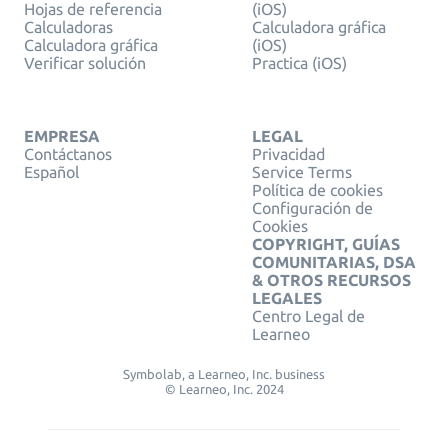
Hojas de referencia
(iOS)
Calculadoras
Calculadora gráfica
Calculadora gráfica
(iOS)
Verificar solución
Practica (iOS)
EMPRESA
LEGAL
Contáctanos
Privacidad
Español
Service Terms
Política de cookies
Configuración de
Cookies
COPYRIGHT, GUÍAS
COMUNITARIAS, DSA
& OTROS RECURSOS
LEGALES
Centro Legal de
Learneo
Symbolab, a Learneo, Inc. business
© Learneo, Inc. 2024