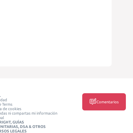
L
idad
Comentarios
e Terms
ca de cookies
das ni compartas mi información
nal
IGHT, GUÍAS
NITARIAS, DSA & OTROS
RSOS LEGALES