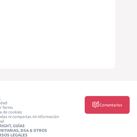
L
idad
Comentarios
e Terms
ca de cookies
das ni compartas mi información
nal
IGHT, GUÍAS
NITARIAS, DSA & OTROS
RSOS LEGALES