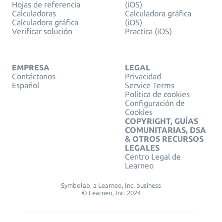
Hojas de referencia
(iOS)
Calculadoras
Calculadora gráfica
Calculadora gráfica
(iOS)
Verificar solución
Practica (iOS)
EMPRESA
LEGAL
Contáctanos
Privacidad
Español
Service Terms
Política de cookies
Configuración de
Cookies
COPYRIGHT, GUÍAS
COMUNITARIAS, DSA
& OTROS RECURSOS
LEGALES
Centro Legal de
Learneo
Symbolab, a Learneo, Inc. business
© Learneo, Inc. 2024