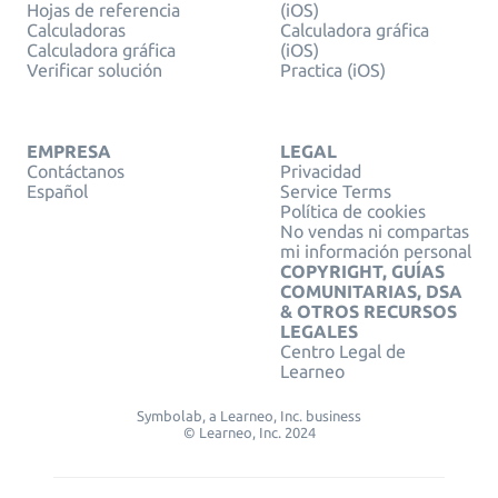
Hojas de referencia
(iOS)
Calculadoras
Calculadora gráfica
Calculadora gráfica
(iOS)
Verificar solución
Practica (iOS)
EMPRESA
LEGAL
Contáctanos
Privacidad
Español
Service Terms
Política de cookies
No vendas ni compartas
mi información personal
COPYRIGHT, GUÍAS
COMUNITARIAS, DSA
& OTROS RECURSOS
LEGALES
Centro Legal de
Learneo
Symbolab, a Learneo, Inc. business
© Learneo, Inc. 2024