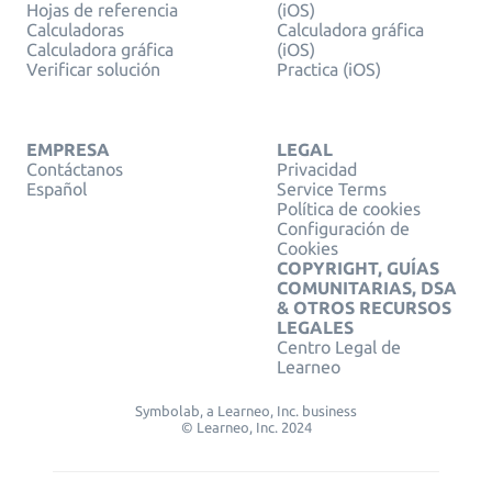
Hojas de referencia
(iOS)
Calculadoras
Calculadora gráfica
Calculadora gráfica
(iOS)
Verificar solución
Practica (iOS)
EMPRESA
LEGAL
Contáctanos
Privacidad
Español
Service Terms
Política de cookies
Configuración de
Cookies
COPYRIGHT, GUÍAS
COMUNITARIAS, DSA
& OTROS RECURSOS
LEGALES
Centro Legal de
Learneo
Symbolab, a Learneo, Inc. business
© Learneo, Inc. 2024