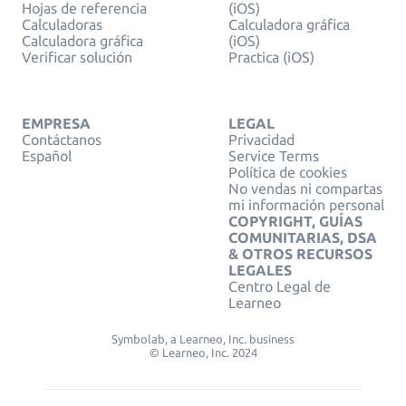
Hojas de referencia
(iOS)
Calculadoras
Calculadora gráfica
Calculadora gráfica
(iOS)
Verificar solución
Practica (iOS)
EMPRESA
LEGAL
Contáctanos
Privacidad
Español
Service Terms
Política de cookies
No vendas ni compartas
mi información personal
COPYRIGHT, GUÍAS
COMUNITARIAS, DSA
& OTROS RECURSOS
LEGALES
Centro Legal de
Learneo
Symbolab, a Learneo, Inc. business
© Learneo, Inc. 2024