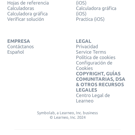
Hojas de referencia
(iOS)
Calculadoras
Calculadora gráfica
Calculadora gráfica
(iOS)
Verificar solución
Practica (iOS)
EMPRESA
LEGAL
Contáctanos
Privacidad
Español
Service Terms
Política de cookies
Configuración de
Cookies
COPYRIGHT, GUÍAS
COMUNITARIAS, DSA
& OTROS RECURSOS
LEGALES
Centro Legal de
Learneo
Symbolab, a Learneo, Inc. business
© Learneo, Inc. 2024