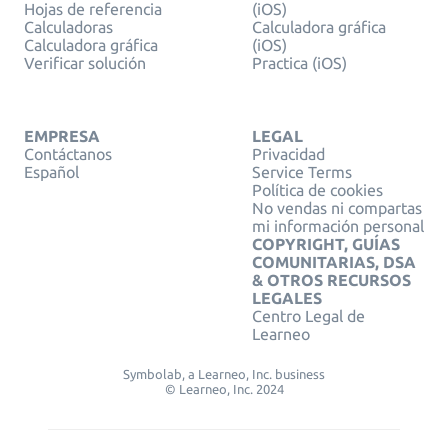
Hojas de referencia
(iOS)
Calculadoras
Calculadora gráfica
Calculadora gráfica
(iOS)
Verificar solución
Practica (iOS)
EMPRESA
LEGAL
Contáctanos
Privacidad
Español
Service Terms
Política de cookies
No vendas ni compartas
mi información personal
COPYRIGHT, GUÍAS
COMUNITARIAS, DSA
& OTROS RECURSOS
LEGALES
Centro Legal de
Learneo
Symbolab, a Learneo, Inc. business
© Learneo, Inc. 2024