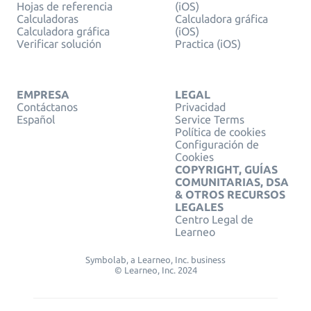
Hojas de referencia
(iOS)
Calculadoras
Calculadora gráfica
Calculadora gráfica
(iOS)
Verificar solución
Practica (iOS)
EMPRESA
LEGAL
Contáctanos
Privacidad
Español
Service Terms
Política de cookies
Configuración de
Cookies
COPYRIGHT, GUÍAS
COMUNITARIAS, DSA
& OTROS RECURSOS
LEGALES
Centro Legal de
Learneo
Symbolab, a Learneo, Inc. business
© Learneo, Inc. 2024