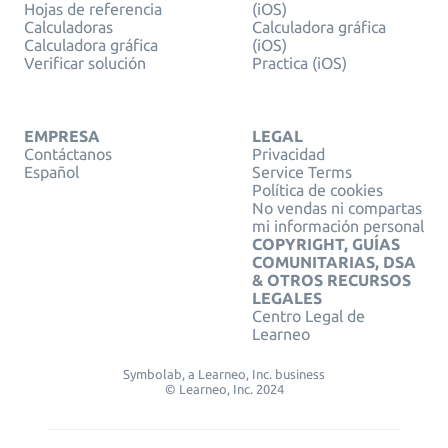
Hojas de referencia
(iOS)
Calculadoras
Calculadora gráfica
Calculadora gráfica
(iOS)
Verificar solución
Practica (iOS)
EMPRESA
LEGAL
Contáctanos
Privacidad
Español
Service Terms
Política de cookies
No vendas ni compartas
mi información personal
COPYRIGHT, GUÍAS
COMUNITARIAS, DSA
& OTROS RECURSOS
LEGALES
Centro Legal de
Learneo
Symbolab, a Learneo, Inc. business
© Learneo, Inc. 2024