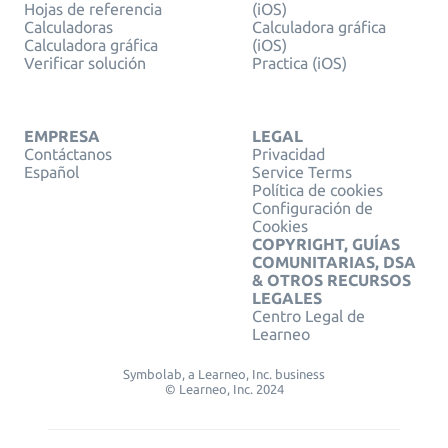
Hojas de referencia
(iOS)
Calculadoras
Calculadora gráfica
Calculadora gráfica
(iOS)
Verificar solución
Practica (iOS)
EMPRESA
LEGAL
Contáctanos
Privacidad
Español
Service Terms
Política de cookies
Configuración de
Cookies
COPYRIGHT, GUÍAS
COMUNITARIAS, DSA
& OTROS RECURSOS
LEGALES
Centro Legal de
Learneo
Symbolab, a Learneo, Inc. business
© Learneo, Inc. 2024