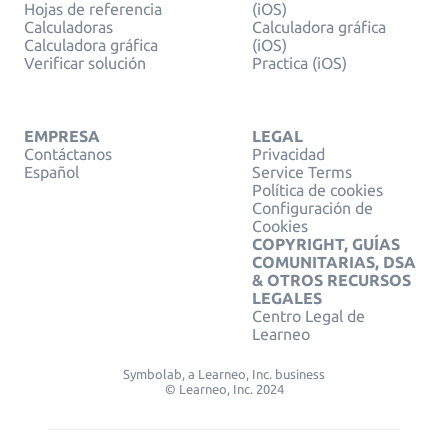
Hojas de referencia
(iOS)
Calculadoras
Calculadora gráfica
Calculadora gráfica
(iOS)
Verificar solución
Practica (iOS)
EMPRESA
LEGAL
Contáctanos
Privacidad
Español
Service Terms
Política de cookies
Configuración de
Cookies
COPYRIGHT, GUÍAS
COMUNITARIAS, DSA
& OTROS RECURSOS
LEGALES
Centro Legal de
Learneo
Symbolab, a Learneo, Inc. business
© Learneo, Inc. 2024