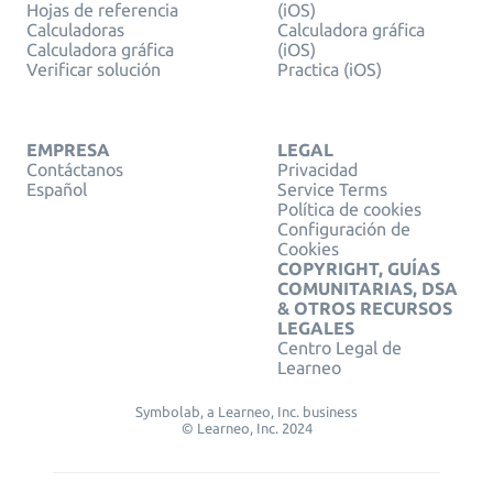
Hojas de referencia
(iOS)
Calculadoras
Calculadora gráfica
Calculadora gráfica
(iOS)
Verificar solución
Practica (iOS)
EMPRESA
LEGAL
Contáctanos
Privacidad
Español
Service Terms
Política de cookies
Configuración de
Cookies
COPYRIGHT, GUÍAS
COMUNITARIAS, DSA
& OTROS RECURSOS
LEGALES
Centro Legal de
Learneo
Symbolab, a Learneo, Inc. business
© Learneo, Inc. 2024