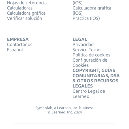
Hojas de referencia
(iOS)
Calculadoras
Calculadora gráfica
Calculadora gráfica
(iOS)
Verificar solución
Practica (iOS)
EMPRESA
LEGAL
Contáctanos
Privacidad
Español
Service Terms
Política de cookies
Configuración de
Cookies
COPYRIGHT, GUÍAS
COMUNITARIAS, DSA
& OTROS RECURSOS
LEGALES
Centro Legal de
Learneo
Symbolab, a Learneo, Inc. business
© Learneo, Inc. 2024