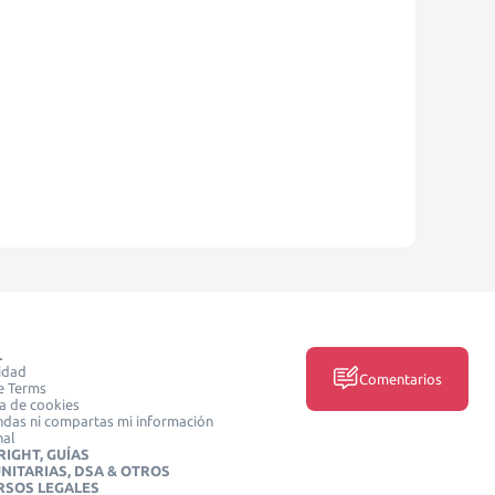
L
idad
Comentarios
e Terms
ca de cookies
das ni compartas mi información
nal
IGHT, GUÍAS
NITARIAS, DSA & OTROS
RSOS LEGALES