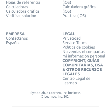
Hojas de referencia
(iOS)
Calculadoras
Calculadora gráfica
Calculadora gráfica
(iOS)
Verificar solución
Practica (iOS)
EMPRESA
LEGAL
Contáctanos
Privacidad
Español
Service Terms
Política de cookies
No vendas ni compartas
mi información personal
COPYRIGHT, GUÍAS
COMUNITARIAS, DSA
& OTROS RECURSOS
LEGALES
Centro Legal de
Learneo
Symbolab, a Learneo, Inc. business
© Learneo, Inc. 2024