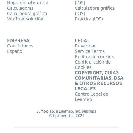
Hojas de referencia
(iOS)
Calculadoras
Calculadora gráfica
Calculadora gráfica
(iOS)
Verificar solución
Practica (iOS)
EMPRESA
LEGAL
Contáctanos
Privacidad
Español
Service Terms
Política de cookies
Configuración de
Cookies
COPYRIGHT, GUÍAS
COMUNITARIAS, DSA
& OTROS RECURSOS
LEGALES
Centro Legal de
Learneo
Symbolab, a Learneo, Inc. business
© Learneo, Inc. 2024