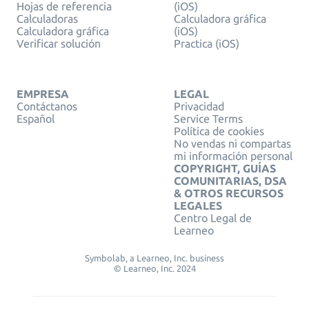
Hojas de referencia
(iOS)
Calculadoras
Calculadora gráfica
Calculadora gráfica
(iOS)
Verificar solución
Practica (iOS)
EMPRESA
LEGAL
Contáctanos
Privacidad
Español
Service Terms
Política de cookies
No vendas ni compartas
mi información personal
COPYRIGHT, GUÍAS
COMUNITARIAS, DSA
& OTROS RECURSOS
LEGALES
Centro Legal de
Learneo
Symbolab, a Learneo, Inc. business
© Learneo, Inc. 2024