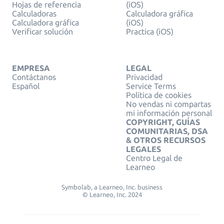
Hojas de referencia
(iOS)
Calculadoras
Calculadora gráfica
Calculadora gráfica
(iOS)
Verificar solución
Practica (iOS)
EMPRESA
LEGAL
Contáctanos
Privacidad
Español
Service Terms
Política de cookies
No vendas ni compartas
mi información personal
COPYRIGHT, GUÍAS
COMUNITARIAS, DSA
& OTROS RECURSOS
LEGALES
Centro Legal de
Learneo
Symbolab, a Learneo, Inc. business
© Learneo, Inc. 2024