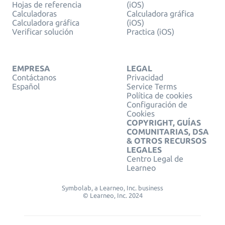
Hojas de referencia
(iOS)
Calculadoras
Calculadora gráfica
Calculadora gráfica
(iOS)
Verificar solución
Practica (iOS)
EMPRESA
LEGAL
Contáctanos
Privacidad
Español
Service Terms
Política de cookies
Configuración de
Cookies
COPYRIGHT, GUÍAS
COMUNITARIAS, DSA
& OTROS RECURSOS
LEGALES
Centro Legal de
Learneo
Symbolab, a Learneo, Inc. business
© Learneo, Inc. 2024