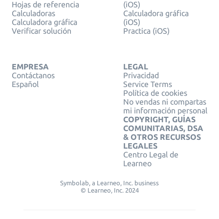
Hojas de referencia
(iOS)
Calculadoras
Calculadora gráfica
Calculadora gráfica
(iOS)
Verificar solución
Practica (iOS)
EMPRESA
LEGAL
Contáctanos
Privacidad
Español
Service Terms
Política de cookies
No vendas ni compartas
mi información personal
COPYRIGHT, GUÍAS
COMUNITARIAS, DSA
& OTROS RECURSOS
LEGALES
Centro Legal de
Learneo
Symbolab, a Learneo, Inc. business
© Learneo, Inc. 2024