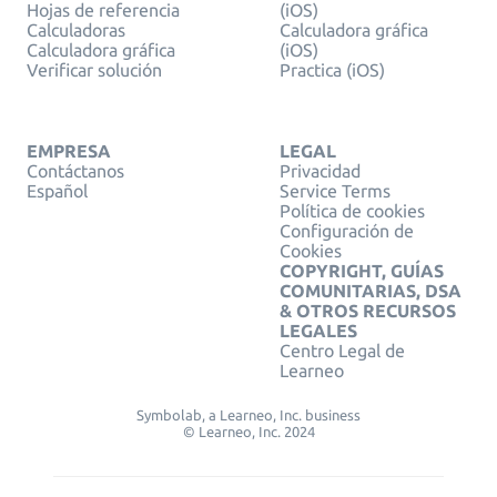
Hojas de referencia
(iOS)
Calculadoras
Calculadora gráfica
Calculadora gráfica
(iOS)
Verificar solución
Practica (iOS)
EMPRESA
LEGAL
Contáctanos
Privacidad
Español
Service Terms
Política de cookies
Configuración de
Cookies
COPYRIGHT, GUÍAS
COMUNITARIAS, DSA
& OTROS RECURSOS
LEGALES
Centro Legal de
Learneo
Symbolab, a Learneo, Inc. business
© Learneo, Inc. 2024