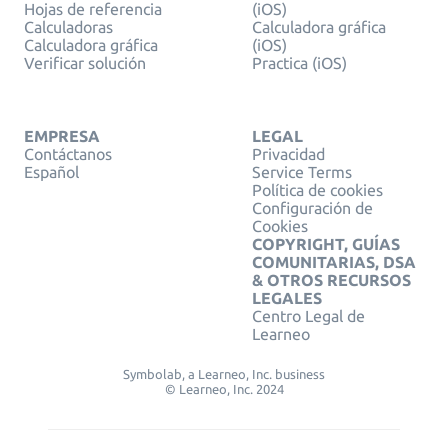
Hojas de referencia
(iOS)
Calculadoras
Calculadora gráfica
Calculadora gráfica
(iOS)
Verificar solución
Practica (iOS)
EMPRESA
LEGAL
Contáctanos
Privacidad
Español
Service Terms
Política de cookies
Configuración de
Cookies
COPYRIGHT, GUÍAS
COMUNITARIAS, DSA
& OTROS RECURSOS
LEGALES
Centro Legal de
Learneo
Symbolab, a Learneo, Inc. business
© Learneo, Inc. 2024