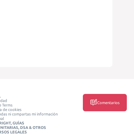
L
idad
Comentarios
e Terms
ca de cookies
das ni compartas mi información
nal
IGHT, GUÍAS
NITARIAS, DSA & OTROS
RSOS LEGALES