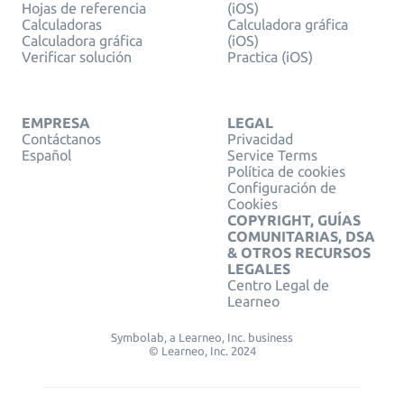
Hojas de referencia
(iOS)
Calculadoras
Calculadora gráfica
Calculadora gráfica
(iOS)
Verificar solución
Practica (iOS)
EMPRESA
LEGAL
Contáctanos
Privacidad
Español
Service Terms
Política de cookies
Configuración de
Cookies
COPYRIGHT, GUÍAS
COMUNITARIAS, DSA
& OTROS RECURSOS
LEGALES
Centro Legal de
Learneo
Symbolab, a Learneo, Inc. business
© Learneo, Inc. 2024