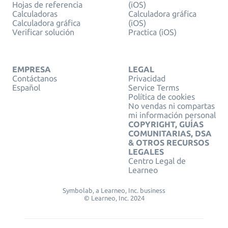
Hojas de referencia
(iOS)
Calculadoras
Calculadora gráfica
Calculadora gráfica
(iOS)
Verificar solución
Practica (iOS)
EMPRESA
LEGAL
Contáctanos
Privacidad
Español
Service Terms
Política de cookies
No vendas ni compartas
mi información personal
COPYRIGHT, GUÍAS
COMUNITARIAS, DSA
& OTROS RECURSOS
LEGALES
Centro Legal de
Learneo
Symbolab, a Learneo, Inc. business
© Learneo, Inc. 2024